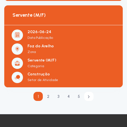
Servente (M/F)
2026-06-24
Data Publicação
Foz do Arelho
Zona
Servente (M/F)
Categoria
Construção
Setor de Atividade
1
2
3
4
5