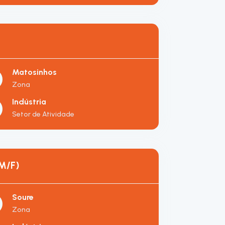
Matosinhos
Zona
Indústria
Setor de Atividade
M/F)
Soure
Zona