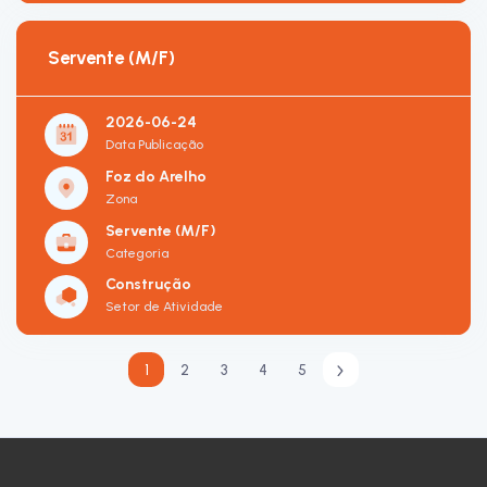
Servente (M/F)
2026-06-24
Data Publicação
Foz do Arelho
Zona
Servente (M/F)
Categoria
Construção
Setor de Atividade
1
2
3
4
5