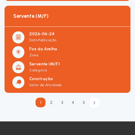
Servente (M/F)
2026-06-24
Data Publicação
Foz do Arelho
Zona
Servente (M/F)
Categoria
Construção
Setor de Atividade
1
2
3
4
5