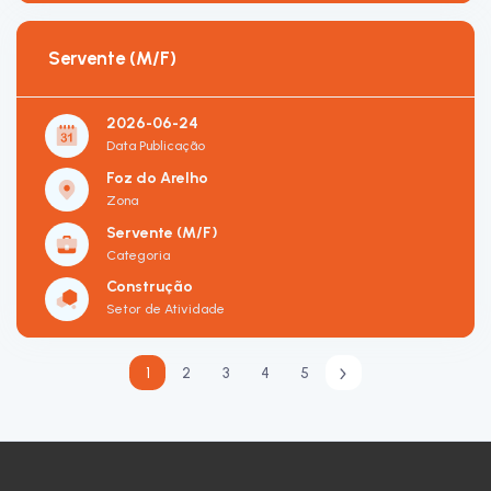
Servente (M/F)
2026-06-24
Data Publicação
Foz do Arelho
Zona
Servente (M/F)
Categoria
Construção
Setor de Atividade
1
2
3
4
5