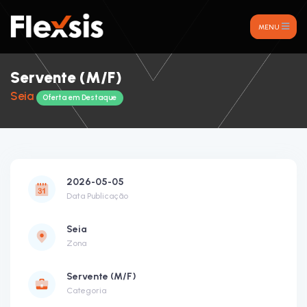
MENU
Servente (M/F)
Seia
Oferta em Destaque
2026-05-05
Data Publicação
Seia
Zona
Servente (M/F)
Categoria