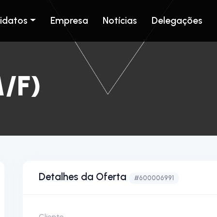
idatos
Empresa
Notícias
Delegações
/F)
Detalhes da Oferta
#600006991
Cliente