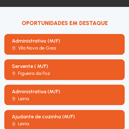
OPORTUNIDADES EM DESTAQUE
Administrativo (M/F)
Vila Nova de Gaia
Servente ( M/F)
Figueira da Foz
Administrativa (M/F)
Leiria
Ajudante de cozinha (M/F)
Leiria