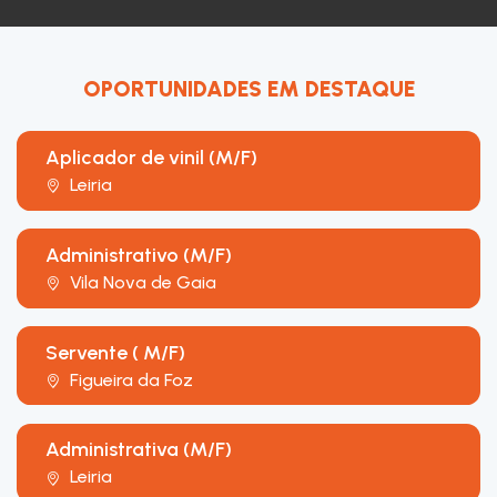
OPORTUNIDADES EM DESTAQUE
Aplicador de vinil (M/F)
Leiria
Administrativo (M/F)
Vila Nova de Gaia
Servente ( M/F)
Figueira da Foz
Administrativa (M/F)
Leiria